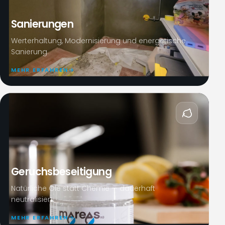
Sanierungen
Werterhaltung, Modernisierung und energetische
Sanierung.
MEHR ERFAHREN
Geruchsbeseitigung
Natürliche Öle statt Chemie — dauerhaft
neutralisiert.
MEHR ERFAHREN