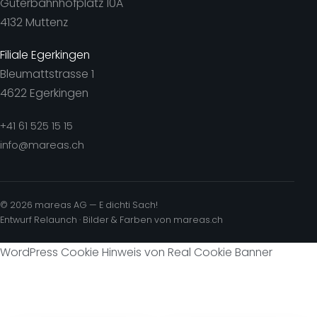
Güterbahnhofplatz 10A
4132 Muttenz
Filiale Egerkingen
Bleumattstrasse 1
4622 Egerkingen
+41 61 525 15 15
info@mareas.ch
© 2026 mareas AG — E dichti Sach!
Entwurf Relaunch · Bilder & Farben von mareas.ch
WordPress Cookie Hinweis von Real Cookie Banner