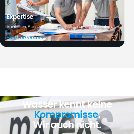
Expertise
Analysen, Beratungen, Diagnosen und Gutachten.
MEHR ERFAHREN
NORDWESTSCHWEIZ
Wasser kennt keine
Kompromisse
.
Wir auch nicht.