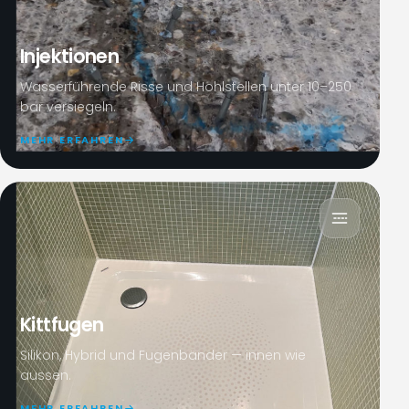
Injektionen
Wasserführende Risse und Hohlstellen unter 10–250
bar versiegeln.
MEHR ERFAHREN
Kittfugen
Silikon, Hybrid und Fugenbänder — innen wie
aussen.
MEHR ERFAHREN