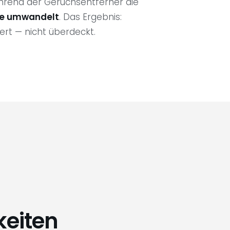
ährend der Geruchsentferner die
lze umwandelt
. Das Ergebnis:
rt — nicht überdeckt.
eiten