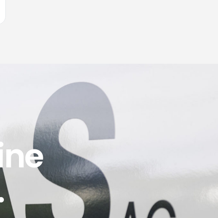
ine
.