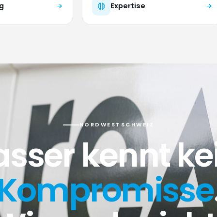
g
Expertise
NORDWESTSCHWEIZ
sser kennt ke
Kompromisse