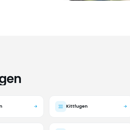
ngen
n
Kittfugen