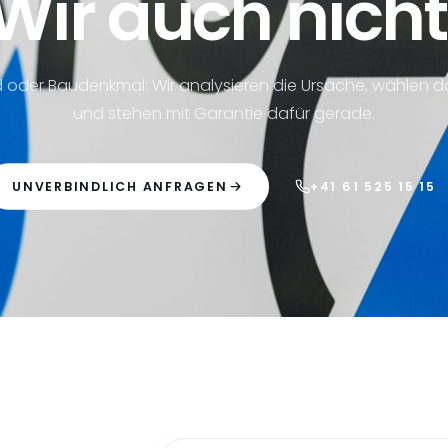
Wir auch nicht
 oder Baudenkmal: Wir analysieren die Ursache, wählen 
und stehen mit Garantie dafür gerade.
UNVERBINDLICH ANFRAGEN
+41 61 525 15 15