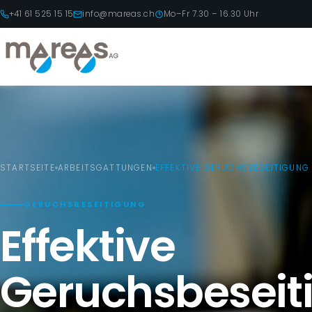
+41 61 525 15 15
info@mareas.ch
Mo–Fr 7.30 – 16.30 Uhr
STARTSEITE
ARBEITSGATTUNGEN
EFFEKTIVE GERUCHSBESEITIGUNG
GERUCHSBESEITIGUNG
Effektive
Geruchsbeseit