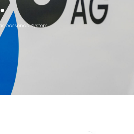
.
das passende System