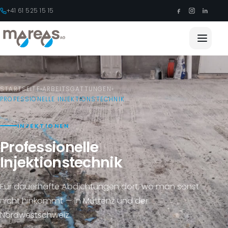
+41 61 525 15 15
STARTSEITE
ARBEITSGATTUNGEN
PROFESSIONELLE INJEKTIONSTECHNIK
INJEKTIONEN
Professionelle
Injektionstechnik
Für dauerhafte Abdichtungen dort, wo man sonst
nicht hinkommt — in Muttenz und der
Nordwestschweiz.