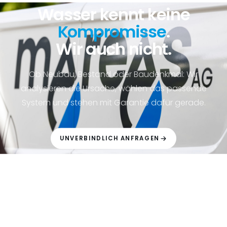
Wasser kennt keine
Kompromisse
.
Wir auch nicht.
Ob Neubau, Bestand oder Baudenkmal: Wir
analysieren die Ursache, wählen das passende
System und stehen mit Garantie dafür gerade.
UNVERBINDLICH ANFRAGEN
+41 61 525 15 15